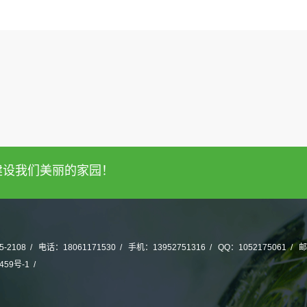
建设我们美丽的家园！
2108
电话：18061171530
手机：13952751316
QQ：1052175061
邮
459号-1